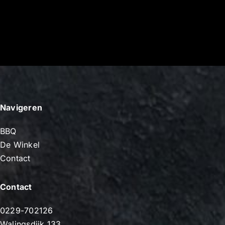
Navigeren
BBQ
De Winkel
Contact
Contact
0229-702126
Walingsdijk 133