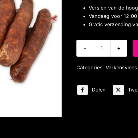
Vers en van de hoogs
Vandaag voor 12:00
Gratis verzending v
Zuiderzee
droge
Categories:
Varkensvlees
worst
aantal
Delen
Twe