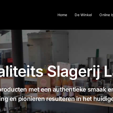
Home
De Winkel
Online 
liteits Slagerij 
 producten met een authentieke smaak en
ng en pionieren resulteren in het huidig