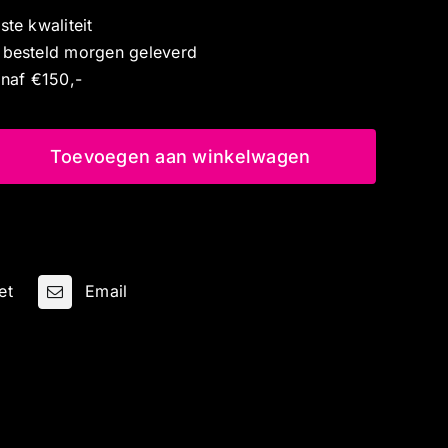
te kwaliteit
 besteld morgen geleverd
anaf €150,-
Toevoegen aan winkelwagen
et
Email