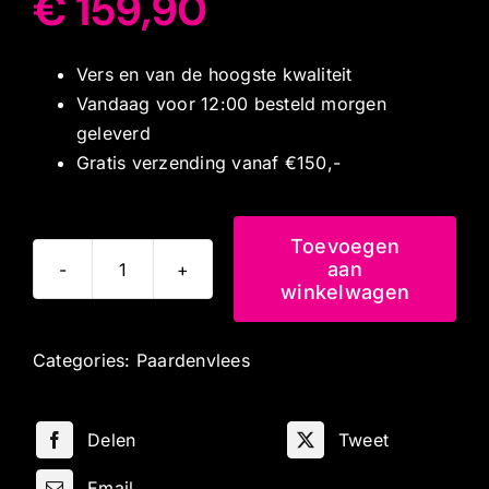
€
159,90
Vers en van de hoogste kwaliteit
Vandaag voor 12:00 besteld morgen
geleverd
Gratis verzending vanaf €150,-
Toevoegen
aan
Paarden
winkelwagen
Vleespakket
aantal
Categories:
Paardenvlees
Delen
Tweet
Email