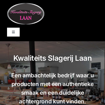
Ga
naar
inhoud
Toggle
Navigation
Home
Kwaliteits Slagerij Laan
De Winkel
Een ambachtelijk bedrijf waar u
Online bestellen
producten met een authentieke
BBQ
smaak en een duidelijke
achtergrond kunt vinden.