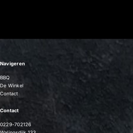
Navigeren
BBQ
De Winkel
Contact
Contact
0229-702126
Walingsdijk 133