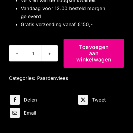
Vers en van de hoogste kwaliteit
Vandaag voor 12:00 besteld morgen
geleverd
Gratis verzending vanaf €150,-
Toevoegen
aan
Paardenworst
winkelwagen
aantal
Categories:
Paardenvlees
Delen
Tweet
Email