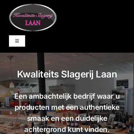
Ga
naar
inhoud
Toggle
Navigation
Home
Kwaliteits Slagerij Laan
De Winkel
Een ambachtelijk bedrijf waar u
Online bestellen
producten met een authentieke
BBQ
smaak en een duidelijke
achtergrond kunt vinden.