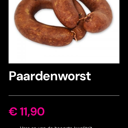
Paardenworst
€
11,90