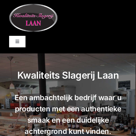
Ga
naar
inhoud
Toggle
Navigation
Home
Kwaliteits Slagerij Laan
De Winkel
Een ambachtelijk bedrijf waar u
Online bestellen
producten met een authentieke
BBQ
smaak en een duidelijke
achtergrond kunt vinden.