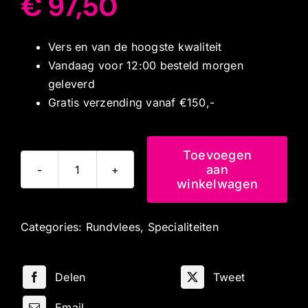
€
97,50
Vers en van de hoogste kwaliteit
Vandaag voor 12:00 besteld morgen
geleverd
Gratis verzending vanaf €150,-
Toevoegen
aan
Runderrosbief
winkelwagen
3
kg
Categories:
Rundvlees
,
Specialiteiten
aantal
Delen
Tweet
Email