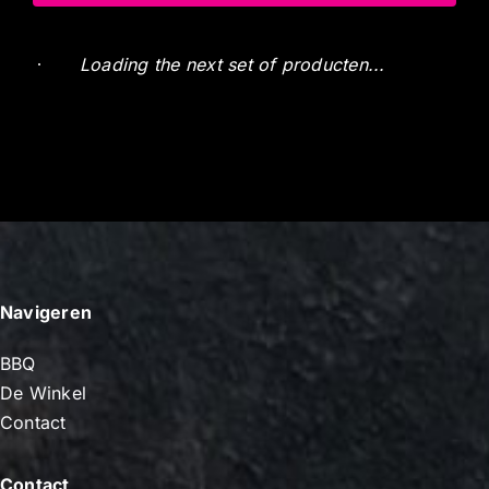
Zuiderzee varken vleespakket